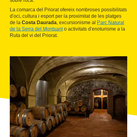
sobre roca.
La comarca del Priorat ofereix nombroses possibilitats
d'oci, cultura i esport per la proximitat de les platges
de la
Costa Daurada
, excursionisme al
Parc Natural
de la Serra del Montsant
o activitats d'enoturisme a la
Ruta del vi del Priorat.