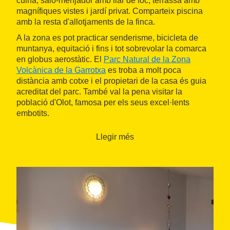
cuina, saló-menjador amb llar de foc, terrassa amb
magnífiques vistes i jardí privat. Comparteix piscina
amb la resta d'allotjaments de la finca.
A la zona es pot practicar senderisme, bicicleta de
muntanya, equitació i fins i tot sobrevolar la comarca
en globus aerostàtic. El
Parc Natural de la Zona
Volcànica de la Garrotxa
es troba a molt poca
distància amb cotxe i el propietari de la casa és guia
acreditat del parc. També val la pena visitar la
població d'Olot, famosa per els seus excel·lents
embotits.
Llegir més