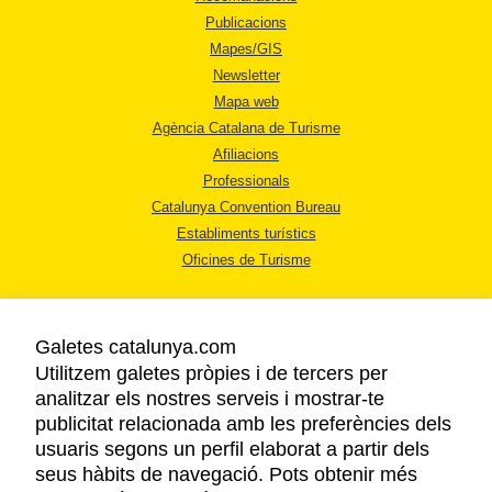
Publicacions
Mapes/GIS
Newsletter
Mapa web
Agència Catalana de Turisme
Afiliacions
Professionals
Catalunya Convention Bureau
Establiments turístics
Oficines de Turisme
Galetes catalunya.com
Utilitzem galetes pròpies i de tercers per
analitzar els nostres serveis i mostrar-te
AVÍS LEGAL
publicitat relacionada amb les preferències dels
POLÍTICA DE PRIVACITAT
usuaris segons un perfil elaborat a partir dels
COOKIES
seus hàbits de navegació. Pots obtenir més