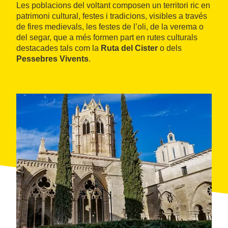
Les poblacions del voltant composen un territori ric en
patrimoni cultural, festes i tradicions, visibles a través
de fires medievals, les festes de l’oli, de la verema o
del segar, que a més formen part en rutes culturals
destacades tals com la
Ruta del Cister
o dels
Pessebres Vivents
.