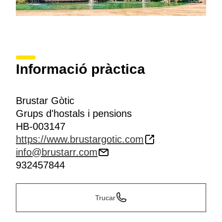
Informació pràctica
Brustar Gòtic
Grups d'hostals i pensions
HB-003147
https://www.brustargotic.com
info@brustarr.com
932457844
Trucar