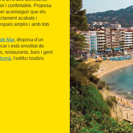
dor i confortable. Proposa
per aconseguir que els
ectament acabats i
espais amplis i amb tots
 de Mar
, disposa d'un
car i està envoltat de
, restaurants, bars i gent
 Romà
, l'edifici històric