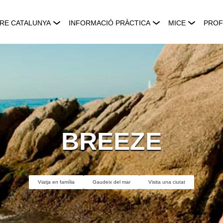
RE CATALUNYA
INFORMACIÓ PRÀCTICA
MICE
PROF
BREEZE
Viatja en família
Gaudeix del mar
Visita una ciutat