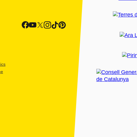
ics
me