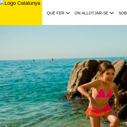
Saltar
al
QUÈ FER
ON ALLOTJAR-SE
SOB
contingut