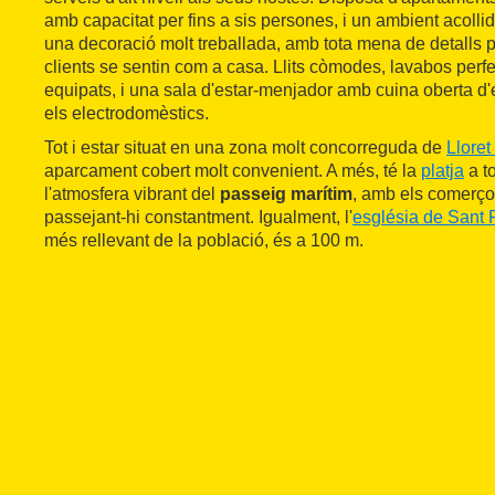
amb capacitat per fins a sis persones, i un ambient acolli
una decoració molt treballada, amb tota mena de detalls 
clients se sentin com a casa. Llits còmodes, lavabos perf
equipats, i una sala d'estar-menjador amb cuina oberta d'
els electrodomèstics.
Tot i estar situat en una zona molt concorreguda de
Lloret
aparcament cobert molt convenient. A més, té la
platja
a to
l'atmosfera vibrant del
passeig marítim
, amb els comerços
passejant-hi constantment. Igualment, l'
església de Sant
més rellevant de la població, és a 100 m.