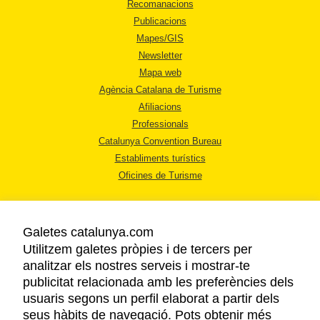
Recomanacions
Publicacions
Mapes/GIS
Newsletter
Mapa web
Agència Catalana de Turisme
Afiliacions
Professionals
Catalunya Convention Bureau
Establiments turístics
Oficines de Turisme
Galetes catalunya.com
Utilitzem galetes pròpies i de tercers per
analitzar els nostres serveis i mostrar-te
AVÍS LEGAL
publicitat relacionada amb les preferències dels
POLÍTICA DE PRIVACITAT
usuaris segons un perfil elaborat a partir dels
COOKIES
seus hàbits de navegació. Pots obtenir més