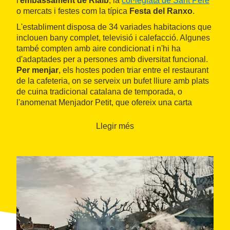
l'
embassament de Rialb
, la
col·legiata de Sant Pere
o mercats i festes com la típica
Festa del Ranxo
.
L'establiment disposa de 34 variades habitacions que
inclouen bany complet, televisió i calefacció. Algunes
també compten amb aire condicionat i n'hi ha
d'adaptades per a persones amb diversitat funcional.
Per menjar
, els hostes poden triar entre el restaurant
de la cafeteria, on se serveix un bufet lliure amb plats
de cuina tradicional catalana de temporada, o
l'anomenat Menjador Petit, que ofereix una carta
també tradicional i de temporada amb un xic
d'imaginació i modernitat.
Llegir més