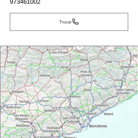
973461002
Trucar