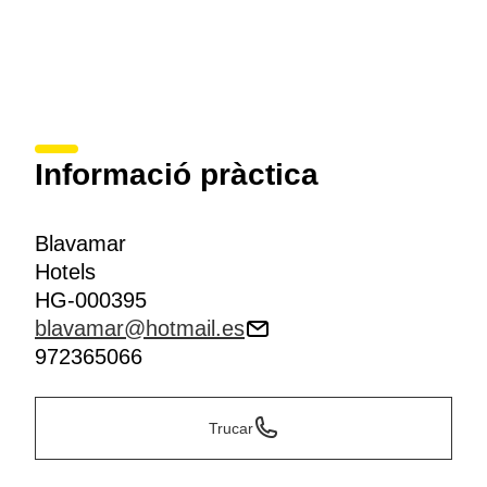
Informació pràctica
Blavamar
Hotels
HG-000395
blavamar@hotmail.es
972365066
Trucar