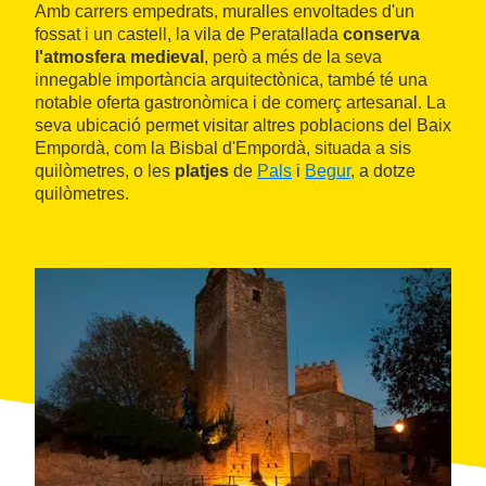
Amb carrers empedrats, muralles envoltades d'un
fossat i un castell, la vila de Peratallada
conserva
l'atmosfera medieval
, però a més de la seva
innegable importància arquitectònica, també té una
notable oferta gastronòmica i de comerç artesanal. La
seva ubicació permet visitar altres poblacions del Baix
Empordà, com la Bisbal d'Empordà, situada a sis
quilòmetres, o les
platjes
de
Pals
i
Begur
, a dotze
quilòmetres.