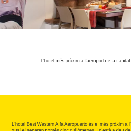
L'hotel més pròxim a l'aeroport de la capit
L'hotel Best Western Alfa Aeropuerto és el més pròxim a l'
qual el separen només cinc quilòmetres, i n'està a deu de