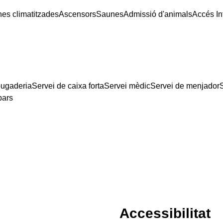
nes climatitzades
Ascensors
Saunes
Admissió d'animals
Accés In
bugaderia
Servei de caixa forta
Servei mèdic
Servei de menjador
bars
Accessibilitat