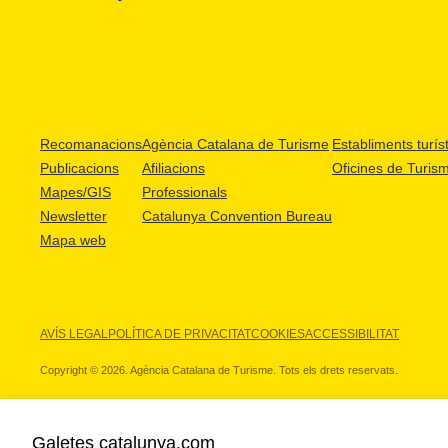
Recomanacions
Agència Catalana de Turisme
Establiments turíst
Publicacions
Afiliacions
Oficines de Turis
Mapes/GIS
Professionals
Newsletter
Catalunya Convention Bureau
Mapa web
AVÍS LEGAL
POLÍTICA DE PRIVACITAT
COOKIES
ACCESSIBILITAT
Copyright © 2026. Agència Catalana de Turisme. Tots els drets reservats.
Galetes catalunya.com