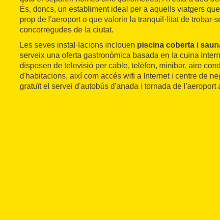
És, doncs, un establiment ideal per a aquells viatgers que 
prop de l'aeroport o que valorin la tranquil·litat de trobar
concorregudes de la ciutat.
Les seves instal·lacions inclouen
piscina coberta i saun
serveix una oferta gastronòmica basada en la cuina inter
disposen de televisió per cable, telèfon, minibar, aire cond
d'habitacions, així com accés wifi a Internet i centre de n
gratuït el servei d'autobús d'anada i tornada de l'aeroport a