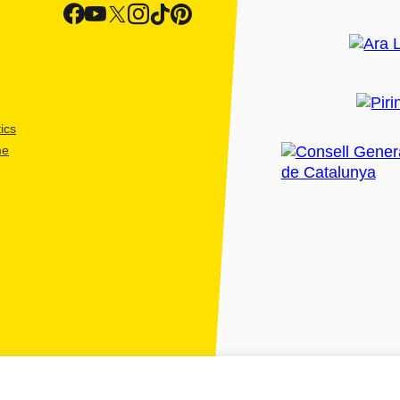
ics
me