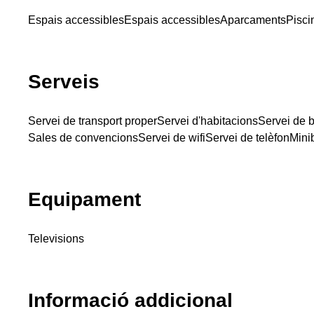
Espais accessibles
Espais accessibles
Aparcaments
Pisci
Serveis
Servei de transport proper
Servei d'habitacions
Servei de 
Sales de convencions
Servei de wifi
Servei de telèfon
Mini
Equipament
Televisions
Informació addicional