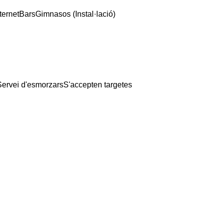
ternet
Bars
Gimnasos (Instal·lació)
Servei d'esmorzars
S'accepten targetes