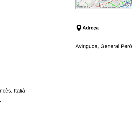
Adreça
Avinguda, General Perón
cès, Italià
.