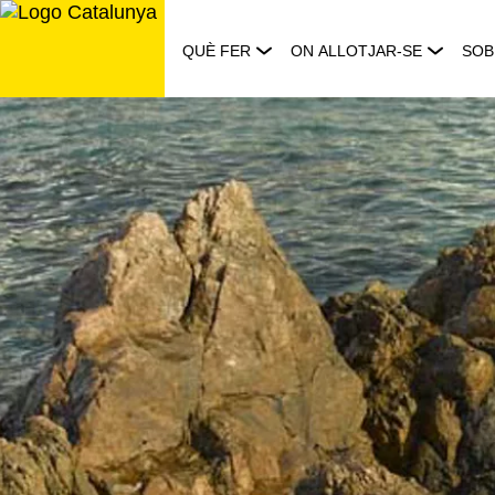
Saltar
al
QUÈ FER
ON ALLOTJAR-SE
SOB
contingut