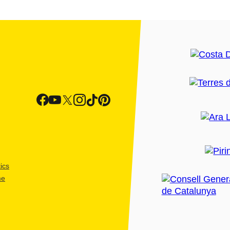
ics
me