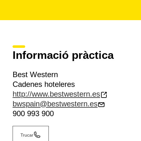
Informació pràctica
Best Western
Cadenes hoteleres
http://www.bestwestern.es
bwspain@bestwestern.es
900 993 900
Trucar