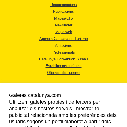
Recomanacions
Publicacions
Mapes/GIS
Newsletter
Mapa web
Agència Catalana de Turisme
Afiliacions
Professionals
Catalunya Convention Bureau
Establiments turístics
Oficines de Turisme
Galetes catalunya.com
Utilitzem galetes pròpies i de tercers per
analitzar els nostres serveis i mostrar-te
AVÍS LEGAL
publicitat relacionada amb les preferències dels
POLÍTICA DE PRIVACITAT
usuaris segons un perfil elaborat a partir dels
COOKIES