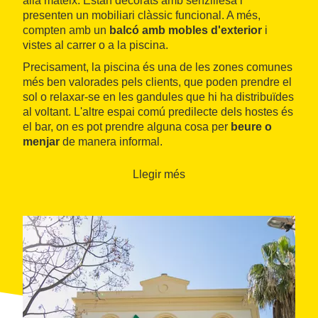
allà mateix. Estan decorats amb senzillesa i
presenten un mobiliari clàssic funcional. A més,
compten amb un
balcó amb mobles d'exterior
i
vistes al carrer o a la piscina.
Precisament, la piscina és una de les zones comunes
més ben valorades pels clients, que poden prendre el
sol o relaxar-se en les gandules que hi ha distribuïdes
al voltant. L'altre espai comú predilecte dels hostes és
el bar, on es pot prendre alguna cosa per
beure o
menjar
de manera informal.
La localització és un dels grans punts forts dels
Llegir més
apartaments Bellamar. L'edifici està
molt ben
comunicat
, gairebé a tocar de l'estació de tren, i està
situat a menys de 100 metres de distància de la llarga
platja de Malgrat Centre
. Al seu voltant, està ple dels
restaurants, bars i comerços que configuren l'oferta
d'oci de
Malgrat de Mar
.