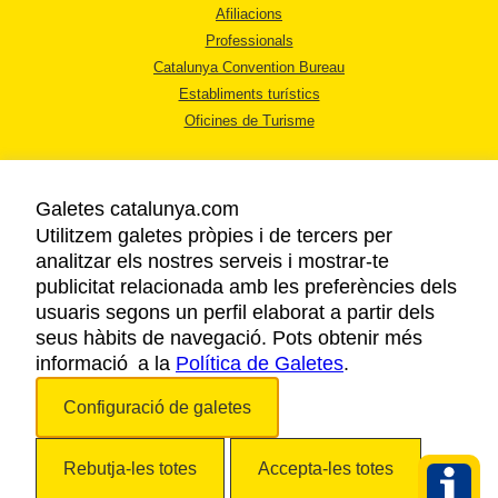
Afiliacions
Professionals
Catalunya Convention Bureau
Establiments turístics
Oficines de Turisme
Galetes catalunya.com
Utilitzem galetes pròpies i de tercers per
analitzar els nostres serveis i mostrar-te
AVÍS LEGAL
publicitat relacionada amb les preferències dels
POLÍTICA DE PRIVACITAT
usuaris segons un perfil elaborat a partir dels
COOKIES
seus hàbits de navegació. Pots obtenir més
informació a la
Política de Galetes
ACCESSIBILITAT
.
Configuració de galetes
Copyright © 2026. Agència Catalana de Turisme. Tots els drets reservats.
Rebutja-les totes
Accepta-les totes