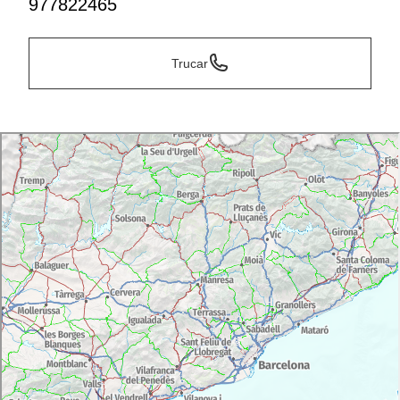
977822465
Trucar