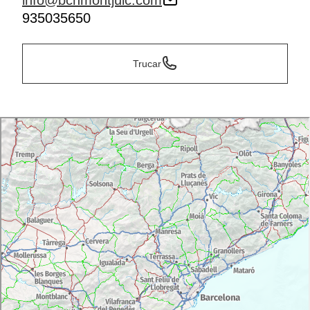
info@bcnmontjuic.com
935035650
Trucar