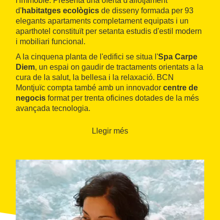
l'immoble. Presenta una oferta d'allotjament
d'
habitatges ecològics
de disseny formada per 93
elegants apartaments completament equipats i un
aparthotel constituït per setanta estudis d'estil modern
i mobiliari funcional.
A la cinquena planta de l'edifici se situa l'
Spa Carpe
Diem
, un espai on gaudir de tractaments orientats a la
cura de la salut, la bellesa i la relaxació. BCN
Montjuïc compta també amb un innovador
centre de
negocis
format per trenta oficines dotades de la més
avançada tecnologia.
Llegir més