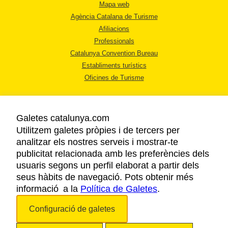
Mapa web
Agència Catalana de Turisme
Afiliacions
Professionals
Catalunya Convention Bureau
Establiments turístics
Oficines de Turisme
Galetes catalunya.com
Utilitzem galetes pròpies i de tercers per
analitzar els nostres serveis i mostrar-te
AVÍS LEGAL
publicitat relacionada amb les preferències dels
POLÍTICA DE PRIVACITAT
usuaris segons un perfil elaborat a partir dels
COOKIES
seus hàbits de navegació. Pots obtenir més
informació a la
Política de Galetes
ACCESSIBILITAT
.
Configuració de galetes
Copyright © 2026. Agència Catalana de Turisme. Tots els drets reservats.