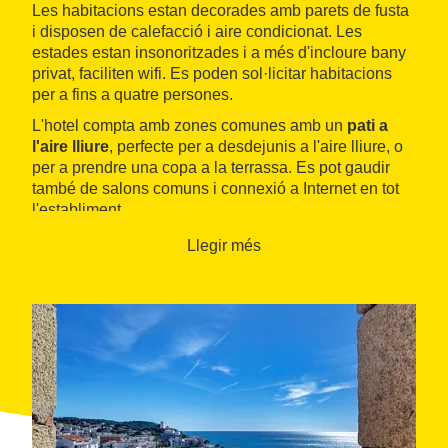
Les habitacions estan decorades amb parets de fusta
i disposen de calefacció i aire condicionat. Les
estades estan insonoritzades i a més d'incloure bany
privat, faciliten wifi. Es poden sol·licitar habitacions
per a fins a quatre persones.
L'hotel compta amb zones comunes amb un
pati a
l'aire lliure
, perfecte per a desdejunis a l'aire lliure, o
per a prendre una copa a la terrassa. Es pot gaudir
també de salons comuns i connexió a Internet en tot
l'establiment.
Llegir més