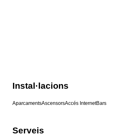
Instal·lacions
Aparcaments
Ascensors
Accés Internet
Bars
Serveis