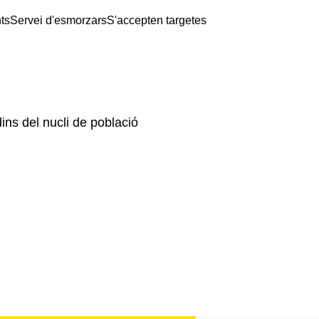
ts
Servei d'esmorzars
S'accepten targetes
dins del nucli de població