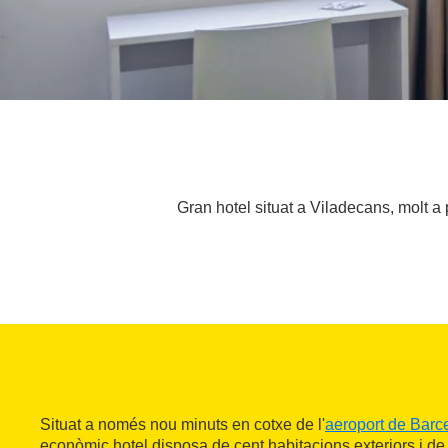
Gran hotel situat a Viladecans, molt a
Situat a només nou minuts en cotxe de l'
aeroport de Barc
econòmic hotel disposa de cent habitacions exteriors i de