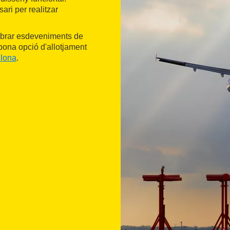
ri per realitzar
ebrar esdeveniments de
bona opció d'allotjament
lona
.