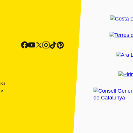
ics
me