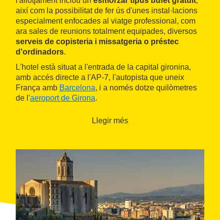
l'allotjament inclou un
esmorzar tipus bufet gratuït
,
així com la possibilitat de fer ús d'unes instal·lacions
especialment enfocades al viatge professional, com
ara sales de reunions totalment equipades, diversos
serveis de copisteria i missatgeria o préstec
d'ordinadors
.
L'hotel està situat a l'entrada de la capital gironina,
amb accés directe a l'AP-7, l'autopista que uneix
França amb
Barcelona
, i a només dotze quilòmetres
de l'
aeroport de Girona
.
Llegir més