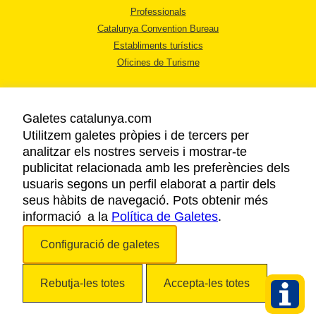
Professionals
Catalunya Convention Bureau
Establiments turístics
Oficines de Turisme
Galetes catalunya.com
Utilitzem galetes pròpies i de tercers per
analitzar els nostres serveis i mostrar-te
AVÍS LEGAL
publicitat relacionada amb les preferències dels
POLÍTICA DE PRIVACITAT
usuaris segons un perfil elaborat a partir dels
COOKIES
seus hàbits de navegació. Pots obtenir més
informació a la
Política de Galetes
ACCESSIBILITAT
.
Configuració de galetes
Copyright © 2026. Agència Catalana de Turisme. Tots els drets reservats.
Rebutja-les totes
Accepta-les totes