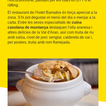
l'excursionisme, passant per les rutes en BTT o el
ràfting.
El restaurant de l'hotel Barrados és força apreciat a la
zona. S'hi pot degustar el menú del dia o menjar a la
carta. Entre les seves especialitats de
cuina
casolana de muntanya
destaquen l'olla aranesa i
altres delícies de la Val d'Aran, així com truita de riu
amb salsa, civet de porc senglar, caldereta de xai i,
per postres, truita amb rom flamejada.