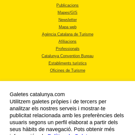
Publicacions
Mapes/GIS
Newsletter
Mapa web
Agència Catalana de Turisme
Afiliacions
Professionals
Catalunya Convention Bureau
Establiments turístics
Oficines de Turisme
Galetes catalunya.com
Utilitzem galetes pròpies i de tercers per
analitzar els nostres serveis i mostrar-te
AVÍS LEGAL
publicitat relacionada amb les preferències dels
POLÍTICA DE PRIVACITAT
usuaris segons un perfil elaborat a partir dels
COOKIES
seus hàbits de navegació. Pots obtenir més