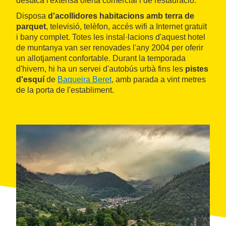
destaca l'extensa oferta comercial i de restauració.
Disposa
d'acollidores habitacions amb terra de
parquet
, televisió, telèfon, accés wifi a Internet gratuït
i bany complet. Totes les instal·lacions d'aquest hotel
de muntanya van ser renovades l'any 2004 per oferir
un allotjament confortable. Durant la temporada
d'hivern, hi ha un servei d'autobús urbà fins les
pistes
d'esquí
de
Baqueira Beret
, amb parada a vint metres
de la porta de l'establiment.