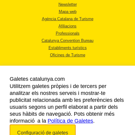
Newsletter
Mapa web
Agència Catalana de Turisme
Afiliacions
Professionals
Catalunya Convention Bureau
Establiments turístics
Oficines de Turisme
Galetes catalunya.com
Utilitzem galetes pròpies i de tercers per
analitzar els nostres serveis i mostrar-te
AVÍS LEGAL
publicitat relacionada amb les preferències dels
POLÍTICA DE PRIVACITAT
usuaris segons un perfil elaborat a partir dels
COOKIES
seus hàbits de navegació. Pots obtenir més
informació a la
Política de Galetes
ACCESSIBILITAT
.
Configuració de galetes