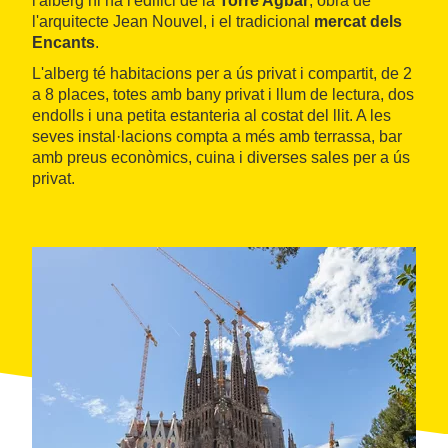
l'alberg hi ha l'edifici de la
Torre Agbar
, obra de
l'arquitecte Jean Nouvel, i el tradicional
mercat dels
Encants
.
L'alberg té habitacions per a ús privat i compartit, de 2
a 8 places, totes amb bany privat i llum de lectura, dos
endolls i una petita estanteria al costat del llit. A les
seves instal·lacions compta a més amb terrassa, bar
amb preus econòmics, cuina i diverses sales per a ús
privat.