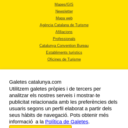
Mapes/GIS
Newsletter
Mapa web
Agència Catalana de Turisme
Afiliacions
Professionals
Catalunya Convention Bureau
Establiments turístics
Oficines de Turisme
Galetes catalunya.com
Utilitzem galetes pròpies i de tercers per
analitzar els nostres serveis i mostrar-te
AVÍS LEGAL
publicitat relacionada amb les preferències dels
POLÍTICA DE PRIVACITAT
usuaris segons un perfil elaborat a partir dels
COOKIES
seus hàbits de navegació. Pots obtenir més
informació a la
Política de Galetes
ACCESSIBILITAT
.