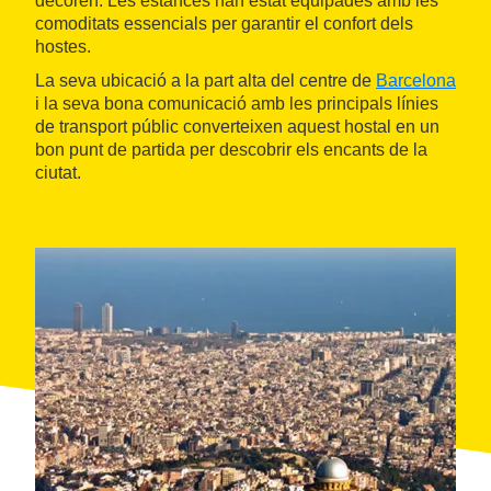
decoren. Les estances han estat equipades amb les
comoditats essencials per garantir el confort dels
hostes.
La seva ubicació a la part alta del centre de
Barcelona
i la seva bona comunicació amb les principals línies
de transport públic converteixen aquest hostal en un
bon punt de partida per descobrir els encants de la
ciutat.