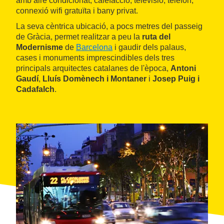
amb aire condicionat, calefacció, televisió, telèfon,
connexió wifi gratuïta i bany privat.
La seva cèntrica ubicació, a pocs metres del passeig
de Gràcia, permet realitzar a peu la
ruta del
Modernisme
de
Barcelona
i gaudir dels palaus,
cases i monuments imprescindibles dels tres
principals arquitectes catalanes de l'època,
Antoni
Gaudí
,
Lluís Domènech i Montaner
i
Josep Puig i
Cadafalch
.