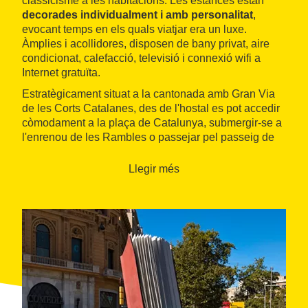
classicisme a les habitacions. Les estances estan
decorades individualment i amb personalitat
,
evocant temps en els quals viatjar era un luxe.
Àmplies i acollidores, disposen de bany privat, aire
condicionat, calefacció, televisió i connexió wifi a
Internet gratuïta.
Estratègicament situat a la cantonada amb Gran Via
de les Corts Catalanes, des de l'hostal es pot accedir
còmodament a la plaça de Catalunya, submergir-se a
l'enrenou de les Rambles o passejar pel passeig de
Gràcia, tot contemplant majestuosos edificis.
Llegir més