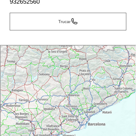
932652560
Trucar