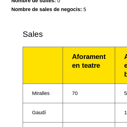
Nombre de suites:
0
Nombre de sales de negocis:
5
Sales
Aforament
en teatre
Miralles
70
5
Gaudí
1