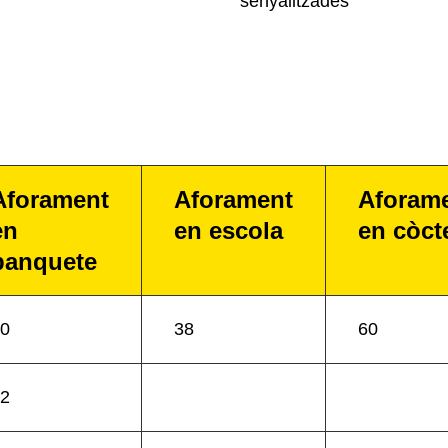
senyalitzades
Aforament
Aforament
Aforam
en
en escola
en còct
banquete
0
38
60
2