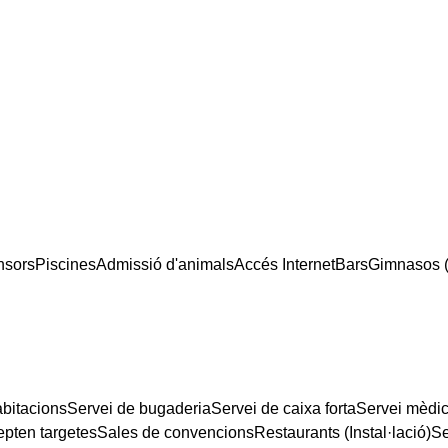
nsors
Piscines
Admissió d'animals
Accés Internet
Bars
Gimnasos (I
abitacions
Servei de bugaderia
Servei de caixa forta
Servei mèdi
epten targetes
Sales de convencions
Restaurants (Instal·lació)
Se