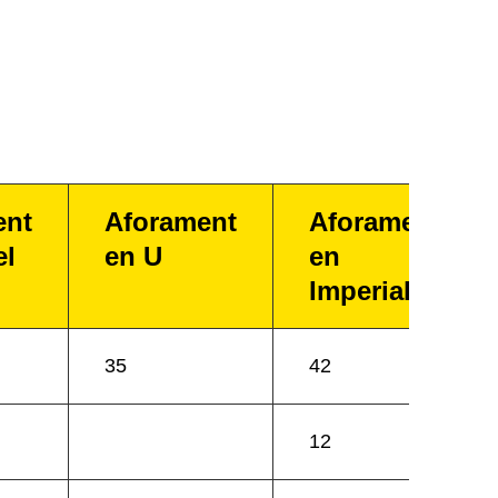
ent
Aforament
Aforament
el
en U
en
Imperial
35
42
12