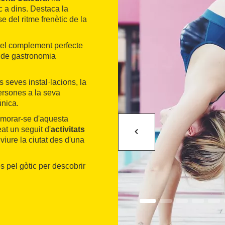
c a dins. Destaca la
e del ritme frenètic de la
 és el complement perfecte
ió de gastronomia
s seves instal·lacions, la
persones a la seva
única.
amorar-se d'aquesta
at un seguit d'
activitats
viure la ciutat des d'una
s pel gòtic per descobrir