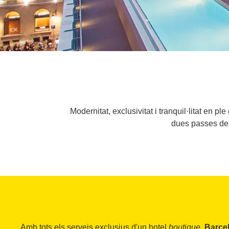
Modernitat, exclusivitat i tranquil·litat en pl
dues passes de 
Amb tots els serveis exclusius d'un hotel
boutique,
Barce