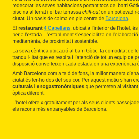
redecorat les seves habitacions portant tocs del barri Gòti
piscina al terrat i el bar terrassa
chill-out
on un pot evadir-s
ciutat. Un oasis de calma en ple centre de
Barcelona
.
El
restaurant
4 Capellans
, ubicat a l'interior de l'hotel,
per a l'estada. L'establiment s'especialitza en l'elaborac
mediterrània, de proximitat i sostenible.
La seva cèntrica ubicació al barri Gòtic, la comoditat de le
tranquil·litat que es respira i l'atenció de tot un equip de 
disposició converteixen cada estada en una experiència 
Amb Barcelona com a teló de fons, la millor manera d'en
ciutat és fer-ho des del seu cor. Per aquest motiu s'han cre
culturals i enogastronòmiques
que permeten al visitant 
òptica diferent.
L'hotel ofereix gratuïtament per als seus clients passejade
els racons més entranyables de Barcelona.