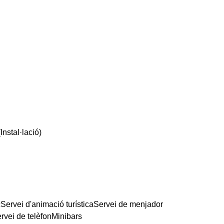
nstal·lació)
c
Servei d'animació turística
Servei de menjador
rvei de telèfon
Minibars