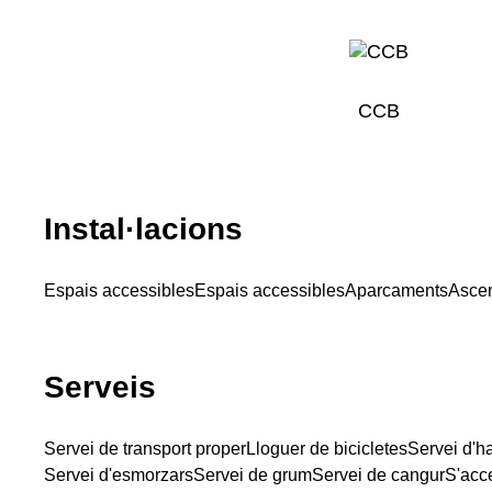
CCB
Instal·lacions
Espais accessibles
Espais accessibles
Aparcaments
Asce
Serveis
Servei de transport proper
Lloguer de bicicletes
Servei d'h
Servei d'esmorzars
Servei de grum
Servei de cangur
S'acc