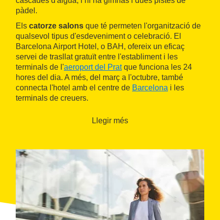
cascades d'aigua, i hi ha gimnàs i dues pistes de
pàdel.
Els
catorze salons
que té permeten l'organització de
qualsevol tipus d'esdeveniment o celebració. El
Barcelona Airport Hotel, o BAH, ofereix un eficaç
servei de trasllat gratuït entre l'establiment i les
terminals de l'
aeroport del Prat
que funciona les 24
hores del dia. A més, del març a l'octubre, també
connecta l'hotel amb el centre de
Barcelona
i les
terminals de creuers.
Llegir més