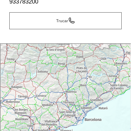
933783200
Trucar