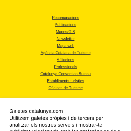
Recomanacions
Publicacions
Mapes/GIS
Newsletter
Mapa web
Agència Catalana de Turisme
Afiliacions
Professionals
Catalunya Convention Bureau
Establiments turístics
Oficines de Turisme
Galetes catalunya.com
Utilitzem galetes pròpies i de tercers per
analitzar els nostres serveis i mostrar-te
AVÍS LEGAL