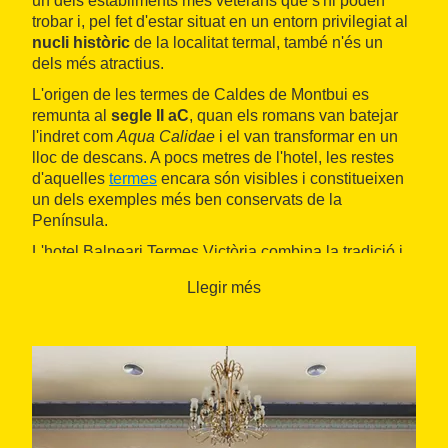
un dels establiments més veterans que s'hi poden
trobar i, pel fet d'estar situat en un entorn privilegiat al
nucli històric
de la localitat termal, també n'és un
dels més atractius.
L'origen de les termes de Caldes de Montbui es
remunta al
segle II aC
, quan els romans van batejar
l'indret com
Aqua Calidae
i el van transformar en un
lloc de descans. A pocs metres de l'hotel, les restes
d'aquelles
termes
encara són visibles i constitueixen
un dels exemples més ben conservats de la
Península.
L'hotel Balneari Termes Victòria combina la tradició i
la història amb la modernitat de la gestió, totmantenint
Llegir més
sempre un tracte familiar i proper per garantir el
descans i el benestar. L'allotjament disposa de
83
habitacions
equipades amb televisió via satèl·lit,
telèfon, caixa forta, assecador de cabell, productes de
bany, taula de treball i wifi gratuït. Més d'una trentena
de les habitacions diposen de balcó, tant amb vistes
al nucli antic com amb
vistes del paisatge natural
de
l'entorn de Caldes de Montbui.