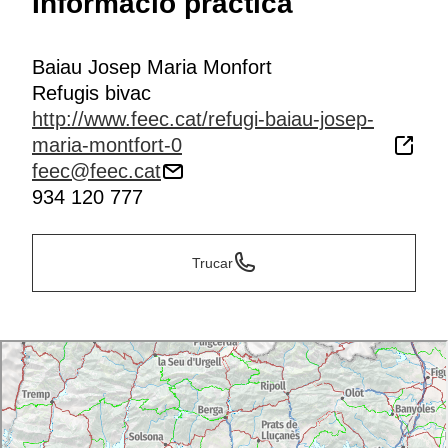
Informació pràctica
Baiau Josep Maria Monfort
Refugis bivac
http://www.feec.cat/refugi-baiau-josep-
maria-montfort-0
feec@feec.cat
934 120 777
Trucar