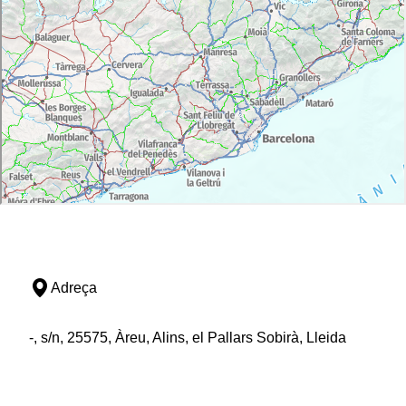
Adreça
-, s/n, 25575, Àreu, Alins, el Pallars Sobirà, Lleida