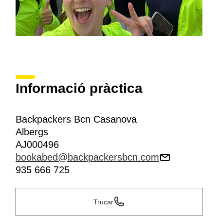
Informació pràctica
Backpackers Bcn Casanova
Albergs
AJ000496
bookabed@backpackersbcn.com
935 666 725
Trucar