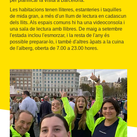
per planificar la visita a Barcelona.
Les habitacions tenen lliteres, estanteries i taquilles
de mida gran, a més d'un llum de lectura en cadascun
dels llits. Als espais comuns hi ha una videoconsola i
una sala de lectura amb llibres. De maig a setembre
l'estada inclou l'esmorzar, i la resta de l'any és
possible preparar-lo, i també d'altres àpats a la cuina
de l'alberg, oberta de 7.00 a 23.00 hores.