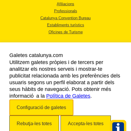
Afiliacions
Professionals
Catalunya Convention Bureau
Establiments turístics
Oficines de Turisme
Galetes catalunya.com
Utilitzem galetes pròpies i de tercers per
analitzar els nostres serveis i mostrar-te
AVÍS LEGAL
publicitat relacionada amb les preferències dels
POLÍTICA DE PRIVACITAT
usuaris segons un perfil elaborat a partir dels
COOKIES
seus hàbits de navegació. Pots obtenir més
informació a la
Política de Galetes
ACCESSIBILITAT
.
Configuració de galetes
Copyright © 2026. Agència Catalana de Turisme. Tots els drets reservats.
Rebutja-les totes
Accepta-les totes