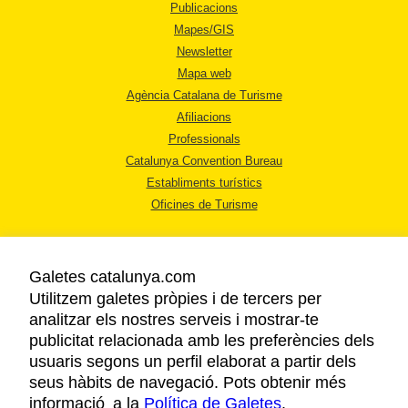
Publicacions
Mapes/GIS
Newsletter
Mapa web
Agència Catalana de Turisme
Afiliacions
Professionals
Catalunya Convention Bureau
Establiments turístics
Oficines de Turisme
Galetes catalunya.com
Utilitzem galetes pròpies i de tercers per
analitzar els nostres serveis i mostrar-te
AVÍS LEGAL
publicitat relacionada amb les preferències dels
POLÍTICA DE PRIVACITAT
usuaris segons un perfil elaborat a partir dels
COOKIES
seus hàbits de navegació. Pots obtenir més
informació a la
Política de Galetes
ACCESSIBILITAT
.