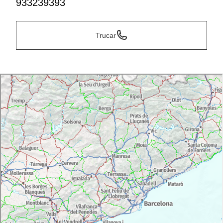
933239393
Trucar