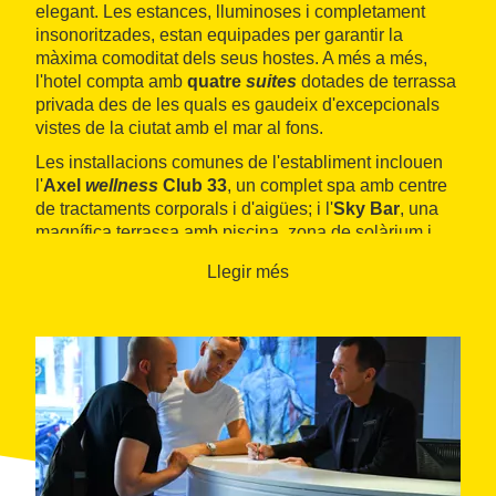
elegant. Les estances, lluminoses i completament
insonoritzades, estan equipades per garantir la
màxima comoditat dels seus hostes. A més a més,
l'hotel compta amb
quatre
suites
dotades de terrassa
privada des de les quals es gaudeix d'excepcionals
vistes de la ciutat amb el mar al fons.
Les installacions comunes de l'establiment inclouen
l'
Axel
wellness
Club 33
, un complet spa amb centre
de tractaments corporals i d'aigües; i l'
Sky Bar
, una
magnífica terrassa amb piscina, zona de solàrium i
espai
lounge&chill
bar.
Llegir més