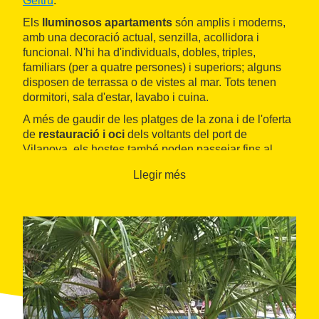
Geltrú
.
Els
lluminosos apartaments
són amplis i moderns,
amb una decoració actual, senzilla, acollidora i
funcional. N'hi ha d'individuals, dobles, triples,
familiars (per a quatre persones) i superiors; alguns
disposen de terrassa o de vistes al mar. Tots tenen
dormitori, sala d'estar, lavabo i cuina.
A més de gaudir de les platges de la zona i de l'oferta
de
restauració i oci
dels voltants del port de
Vilanova, els hostes també poden passejar fins al
centre de la ciutat i descobrir la seva àmplia oferta
Llegir més
comercial i cultural.