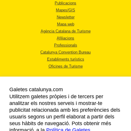
Publicacions
Mapes/GIS
Newsletter
Mapa web
Agència Catalana de Turisme
Afiliacions
Professionals
Catalunya Convention Bureau
Establiments turístics
Oficines de Turisme
Galetes catalunya.com
Utilitzem galetes pròpies i de tercers per
analitzar els nostres serveis i mostrar-te
AVÍS LEGAL
publicitat relacionada amb les preferències dels
POLÍTICA DE PRIVACITAT
usuaris segons un perfil elaborat a partir dels
COOKIES
seus hàbits de navegació. Pots obtenir més
informació a la
Política de Galetes
ACCESSIBILITAT
.