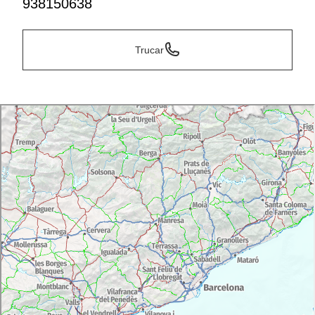
938150638
Trucar