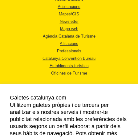
Publicacions
Mapes/GIS
Newsletter
Mapa web
Agència Catalana de Turisme
Afiliacions
Professionals
Catalunya Convention Bureau
Establiments turístics
Oficines de Turisme
Galetes catalunya.com
Utilitzem galetes pròpies i de tercers per
analitzar els nostres serveis i mostrar-te
AVÍS LEGAL
publicitat relacionada amb les preferències dels
POLÍTICA DE PRIVACITAT
usuaris segons un perfil elaborat a partir dels
COOKIES
seus hàbits de navegació. Pots obtenir més