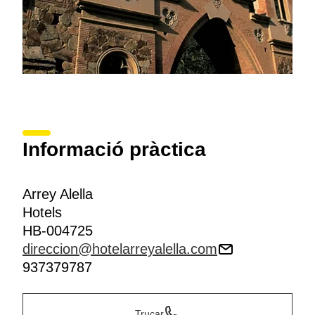
Informació pràctica
Arrey Alella
Hotels
HB-004725
direccion@hotelarreyalella.com
937379787
Trucar