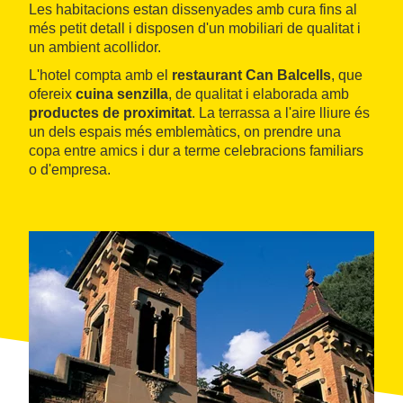
Les habitacions estan dissenyades amb cura fins al
més petit detall i disposen d'un mobiliari de qualitat i
un ambient acollidor.
L'hotel compta amb el
restaurant Can Balcells
, que
ofereix
cuina senzilla
, de qualitat i elaborada amb
productes de proximitat
. La terrassa a l'aire lliure és
un dels espais més emblemàtics, on prendre una
copa entre amics i dur a terme celebracions familiars
o d'empresa.