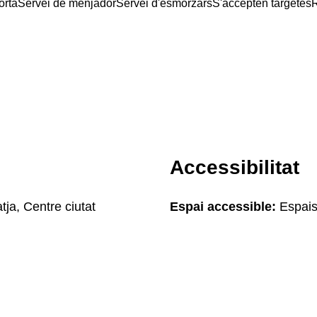
orta
Servei de menjador
Servei d'esmorzars
S'accepten targetes
R
Accessibilitat
tja, Centre ciutat
Espai accessible:
Espais