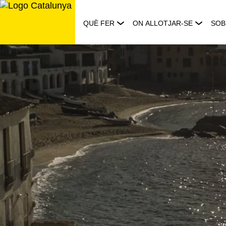
Saltar
al
QUÈ FER
ON ALLOTJAR-SE
SOB
contingut