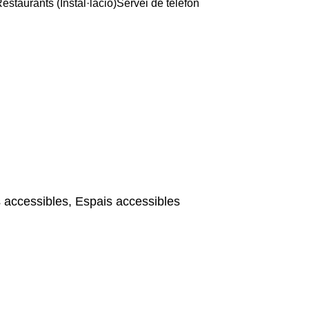
estaurants (Instal·lació)
Servei de telèfon
 accessibles, Espais accessibles