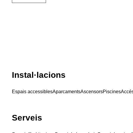
Instal·lacions
Espais accessibles
Aparcaments
Ascensors
Piscines
Accés
Serveis