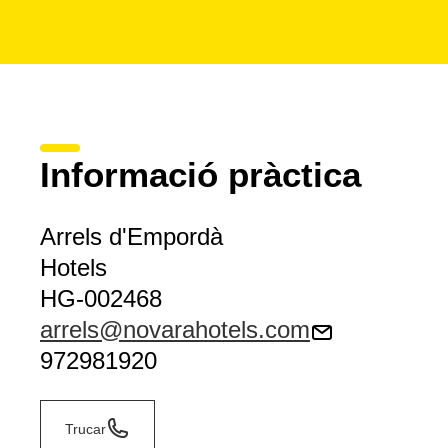
Informació pràctica
Arrels d'Empordà
Hotels
HG-002468
arrels@novarahotels.com
972981920
Trucar