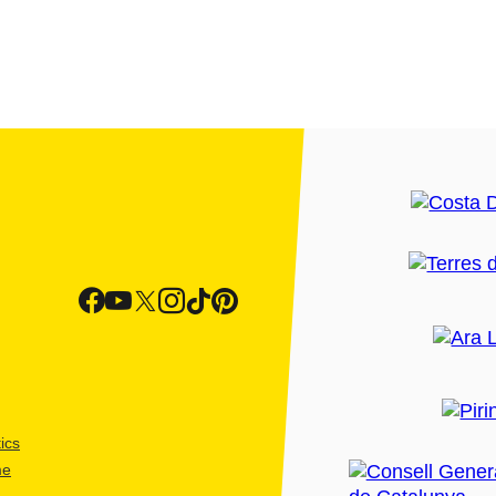
ics
me