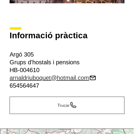
Informació pràctica
Argó 305
Grups d'hostals i pensions
HB-004610
arnaldriuboquet@hotmail.com
654564647
Trucar