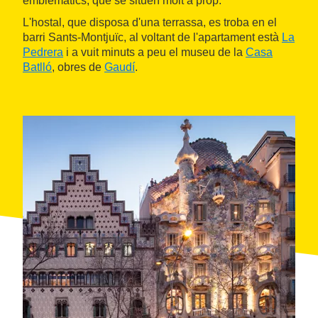
emblemàtics, que se situen molt a prop.
L'hostal, que disposa d'una terrassa, es troba en el
barri Sants-Montjuïc, al voltant de l'apartament està
La
Pedrera
i a vuit minuts a peu el museu de la
Casa
Batlló
, obres de
Gaudí
.