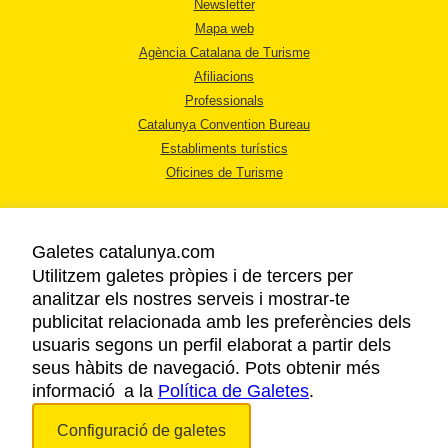
Newsletter
Mapa web
Agència Catalana de Turisme
Afiliacions
Professionals
Catalunya Convention Bureau
Establiments turístics
Oficines de Turisme
Galetes catalunya.com
Utilitzem galetes pròpies i de tercers per
analitzar els nostres serveis i mostrar-te
AVÍS LEGAL
publicitat relacionada amb les preferències dels
POLÍTICA DE PRIVACITAT
usuaris segons un perfil elaborat a partir dels
COOKIES
seus hàbits de navegació. Pots obtenir més
informació a la
Política de Galetes
ACCESSIBILITAT
.
Configuració de galetes