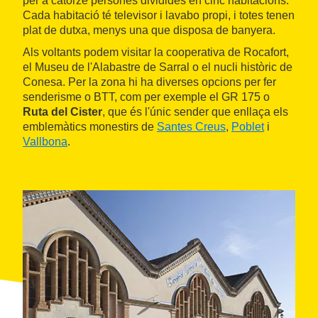
per a catorze persones dividides en cinc habitacions.
Cada habitació té televisor i lavabo propi, i totes tenen
plat de dutxa, menys una que disposa de banyera.
Als voltants podem visitar la cooperativa de Rocafort,
el Museu de l'Alabastre de Sarral o el nucli històric de
Conesa. Per la zona hi ha diverses opcions per fer
senderisme o BTT, com per exemple el GR 175 o
Ruta del Cister
, que és l'únic sender que enllaça els
emblemàtics monestirs de
Santes Creus
,
Poblet
i
Vallbona
.