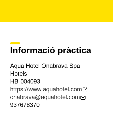
Informació pràctica
Aqua Hotel Onabrava Spa
Hotels
HB-004093
https://www.aquahotel.com
onabrava@aquahotel.com
937678370