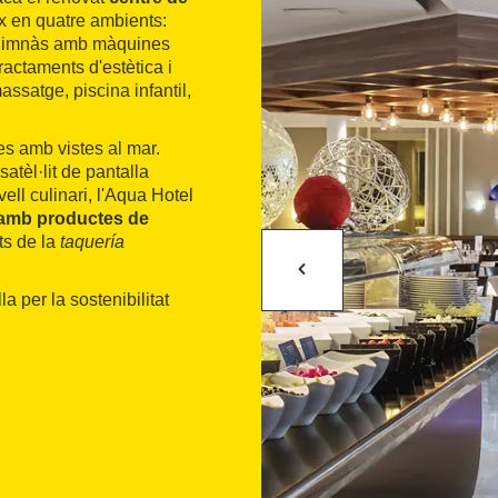
ix en quatre ambients:
s; gimnàs amb màquines
ractaments d'estètica i
ssatge, piscina infantil,
es amb vistes al mar.
atèl·lit de pantalla
vell culinari, l'Aqua Hotel
 i amb productes de
ts de la
taquería
a per la sostenibilitat