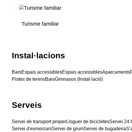
Turisme familiar
Instal·lacions
Bars
Espais accessibles
Espais accessibles
Aparcaments
Pistes de tennis
Bars
Gimnasos (Instal·lació)
Serveis
Servei de transport proper
Lloguer de bicicletes
Servei 24 
Servei d'esmorzars
Servei de grum
Servei de bugaderia
S'