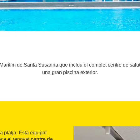
 Marítim de Santa Susanna que inclou el complet centre de salu
una gran piscina exterior.
 platja. Està equipat
taca el renovat
centre de