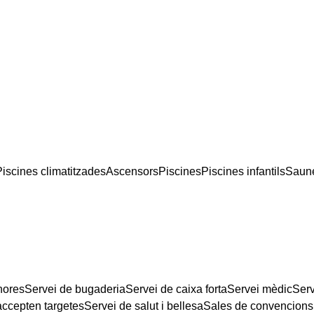
Piscines climatitzades
Ascensors
Piscines
Piscines infantils
Saun
hores
Servei de bugaderia
Servei de caixa forta
Servei mèdic
Serv
accepten targetes
Servei de salut i bellesa
Sales de convencions