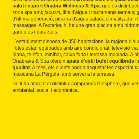
salut i esport Onabra Wellness & Spa
, que es distribue
zona spa amb
jacuzzi,
llits d'aigua i tractaments termal
d'última generació; piscina d'aigua salada climatitzada; i t
massatges. A l'exterior, hi ha una gran piscina amb hidroma
gandules i para-sols.
L'establiment disposa de 350 habitacions, la majoria d'ell
Totes estan equipades amb aire condicionat, televisió via s
plana, telèfon, minibar, caixa forta i terrassa moblada. A ni
Onabrava & Spa ofereix
àpats d'estil bufet equilibrats
qualitat
. A més, els clients poden degustar les especialita
mexicana La Pérgola, amb servei a la terrassa.
Se li ha atorgat el distintiu Compromís Biosphere, que vetll
ambiental, social i econòmica.