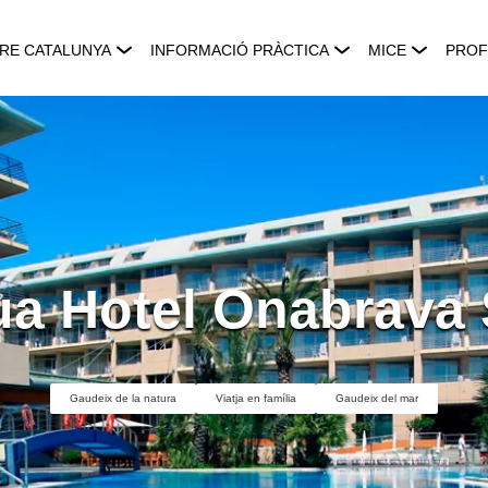
RE CATALUNYA
INFORMACIÓ PRÀCTICA
MICE
PROF
a Hotel Onabrava
Gaudeix de la natura
Viatja en família
Gaudeix del mar