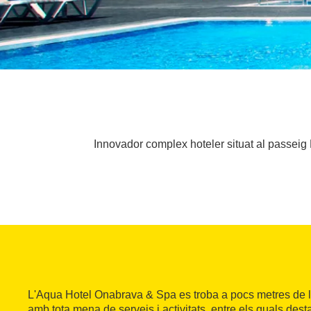
Innovador complex hoteler situat al passeig
L'Aqua Hotel Onabrava & Spa es troba a pocs metres de la
amb tota mena de serveis i activitats, entre els quals des