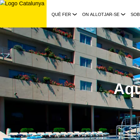
Saltar
al
QUÈ FER
ON ALLOTJAR-SE
SOB
contingut
Aqu