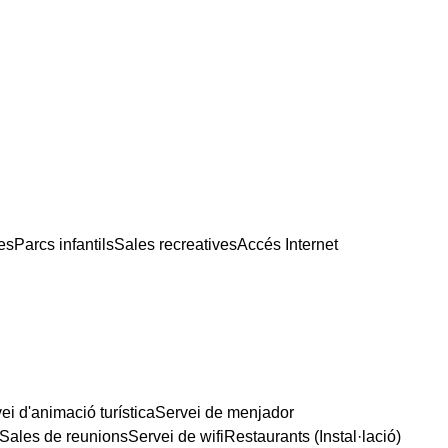
es
Parcs infantils
Sales recreatives
Accés Internet
ei d'animació turística
Servei de menjador
Sales de reunions
Servei de wifi
Restaurants (Instal·lació)