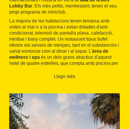
Lobby Bar
. Els més petits, mentrestant, tenen el seu
propi programa de miniclub.
La majoria de les habitacions tenen terrassa amb
vistes al mar o a la piscina i estan dotades d'aire
condicionat, televisió de pantalla plana, calefacció,
minibar i bany complet. Un restaurant tipus bufet
ofereix els serveis de menjars, tant en el substanciós i
variat esmorzar com al dinar i al sopar. L'
àrea de
wellness
i spa
és un dels grans atractius d'aquest
hotel de quatre estrelles, que compta amb piscina per
a adults i per a nens, sala de cinema i parc infantil.
Llegir més
Se li ha atorgat el distintiu Compromís Biosphere, que
vetlla per la sostenibilitat ambiental, social i
econòmica.