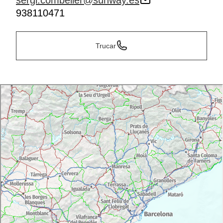
sergi.combeller@sunway.es
938110471
Trucar