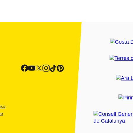
ics
me