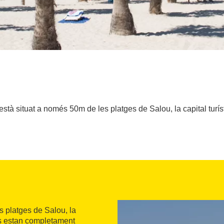
està situat a només 50m de les platges de Salou, la capital turí
es platges de Salou, la
ts estan completament