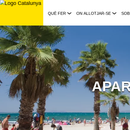
Saltar
al
QUÈ FER
ON ALLOTJAR-SE
SOB
contingut
APAR