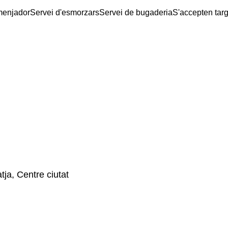
menjador
Servei d'esmorzars
Servei de bugaderia
S'accepten tar
tja, Centre ciutat