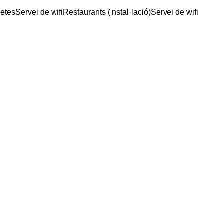
getes
Servei de wifi
Restaurants (Instal·lació)
Servei de wifi