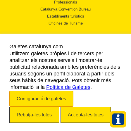
Professionals
Catalunya Convention Bureau
Establiments turístics
Oficines de Turisme
Galetes catalunya.com
Utilitzem galetes pròpies i de tercers per
analitzar els nostres serveis i mostrar-te
AVÍS LEGAL
publicitat relacionada amb les preferències dels
POLÍTICA DE PRIVACITAT
usuaris segons un perfil elaborat a partir dels
COOKIES
seus hàbits de navegació. Pots obtenir més
informació a la
Política de Galetes
ACCESSIBILITAT
.
Configuració de galetes
Copyright © 2026. Agència Catalana de Turisme. Tots els drets reservats.
Rebutja-les totes
Accepta-les totes