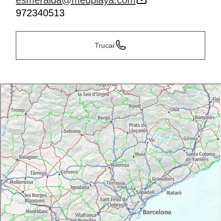
esmeralda@medplaya.com
972340513
Trucar