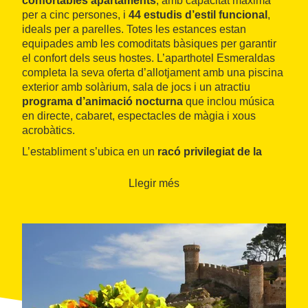
confortables apartaments
, amb capacitat màxima
per a cinc persones, i
44 estudis d’estil funcional
,
ideals per a parelles. Totes les estances estan
equipades amb les comoditats bàsiques per garantir
el confort dels seus hostes. L’aparthotel Esmeraldas
completa la seva oferta d’allotjament amb una piscina
exterior amb solàrium, sala de jocs i un atractiu
programa d’animació nocturna
que inclou música
en directe, cabaret, espectacles de màgia i xous
acrobàtics.
L’establiment s’ubica en un
racó privilegiat de la
Costa Brava
, les platges del qual han estat
escollides com unes de les vint-i-cinc més boniques
Llegir més
del món. Tossa de Mar és un dels municipis més
místics de la zona i el seu recinte emmurallat
medieval ha estat declarat monument historicoartístic.