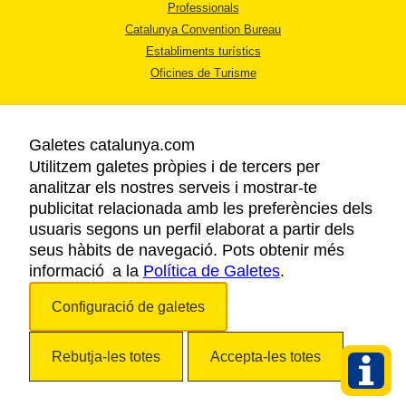
Professionals
Catalunya Convention Bureau
Establiments turístics
Oficines de Turisme
Galetes catalunya.com
Utilitzem galetes pròpies i de tercers per
analitzar els nostres serveis i mostrar-te
AVÍS LEGAL
publicitat relacionada amb les preferències dels
POLÍTICA DE PRIVACITAT
usuaris segons un perfil elaborat a partir dels
COOKIES
seus hàbits de navegació. Pots obtenir més
informació a la
Política de Galetes
ACCESSIBILITAT
.
Configuració de galetes
Copyright © 2026. Agència Catalana de Turisme. Tots els drets reservats.
Rebutja-les totes
Accepta-les totes