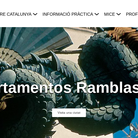
RE CATALUNYA
INFORMACIÓ PRÀCTICA
MICE
PROF
rtamentos Ramblas
Visita una ciutat