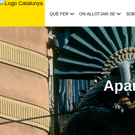
Saltar
al
QUÈ FER
ON ALLOTJAR-SE
SOB
contingut
Apa