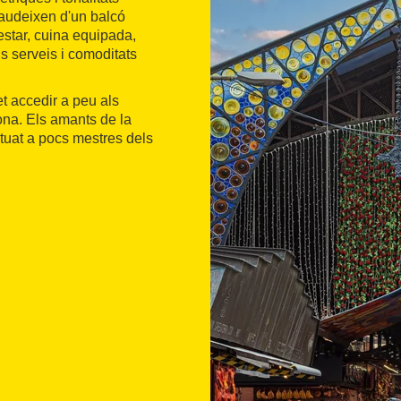
gaudeixen d'un balcó
estar, cuina equipada,
s serveis i comoditats
 accedir a peu als
elona. Els amants de la
situat a pocs mestres dels