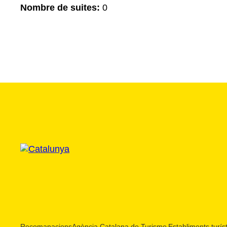
Nombre de suites:
0
Recomanacions
Agència Catalana de Turisme
Establiments turíst