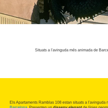
Situats a l'avinguda més animada de Barcelo
Els Apartaments Ramblas 108 estan situats a l'avinguda
Barcelona
. Presenten un
disseny elegant
de línies geomè