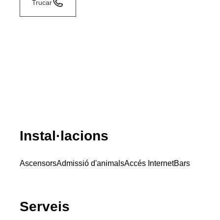
Trucar
Instal·lacions
Ascensors
Admissió d'animals
Accés Internet
Bars
Serveis