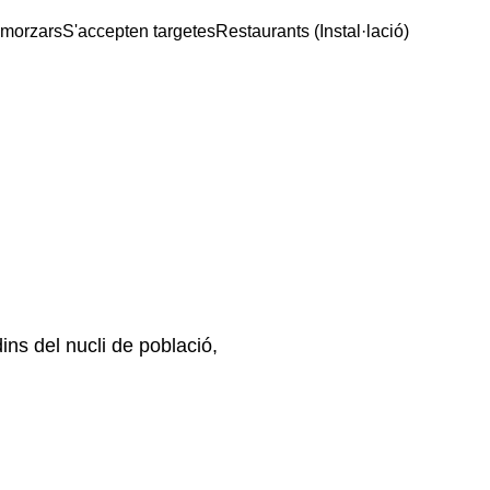
smorzars
S'accepten targetes
Restaurants (Instal·lació)
ins del nucli de població,