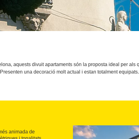
na, aquests divuit apartaments són la proposta ideal per als qui 
Presenten una decoració molt actual i estan totalment equipats.
 més animada de
triques i tonalitats