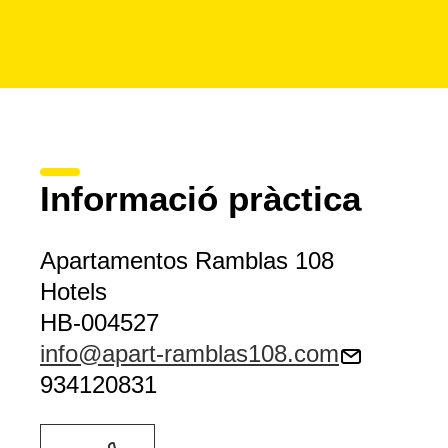
Informació pràctica
Apartamentos Ramblas 108
Hotels
HB-004527
info@apart-ramblas108.com
934120831