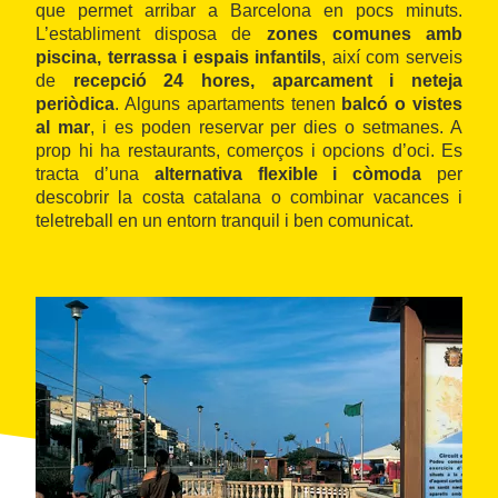
que permet arribar a Barcelona en pocs minuts.
L’establiment disposa de
zones comunes amb
piscina, terrassa i espais infantils
, així com serveis
de
recepció 24 hores, aparcament i neteja
periòdica
. Alguns apartaments tenen
balcó o vistes
al mar
, i es poden reservar per dies o setmanes. A
prop hi ha restaurants, comerços i opcions d’oci. Es
tracta d’una
alternativa flexible i còmoda
per
descobrir la costa catalana o combinar vacances i
teletreball en un entorn tranquil i ben comunicat.