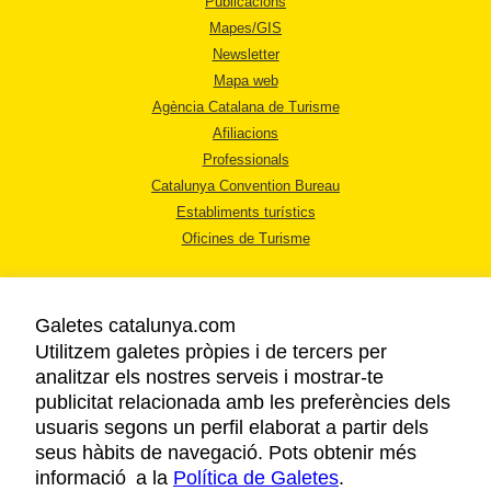
Publicacions
Mapes/GIS
Newsletter
Mapa web
Agència Catalana de Turisme
Afiliacions
Professionals
Catalunya Convention Bureau
Establiments turístics
Oficines de Turisme
Galetes catalunya.com
Utilitzem galetes pròpies i de tercers per
analitzar els nostres serveis i mostrar-te
AVÍS LEGAL
publicitat relacionada amb les preferències dels
POLÍTICA DE PRIVACITAT
usuaris segons un perfil elaborat a partir dels
COOKIES
seus hàbits de navegació. Pots obtenir més
informació a la
Política de Galetes
ACCESSIBILITAT
.