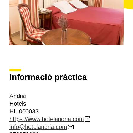
L'hotel també aporta suggeriments per obrir la gana,
que van des d'un
passeig a cavall
fins a un
safari
fotogràfic
o una
excursió en globus
per la comarca.
Informació pràctica
Andria
Hotels
HL-000033
https://www.hotelandria.com
info@hotelandria.com