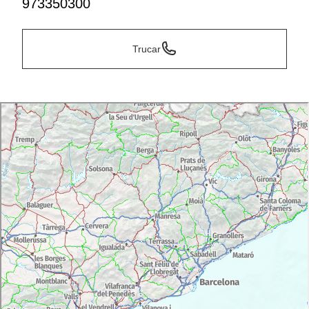
973350300
Trucar