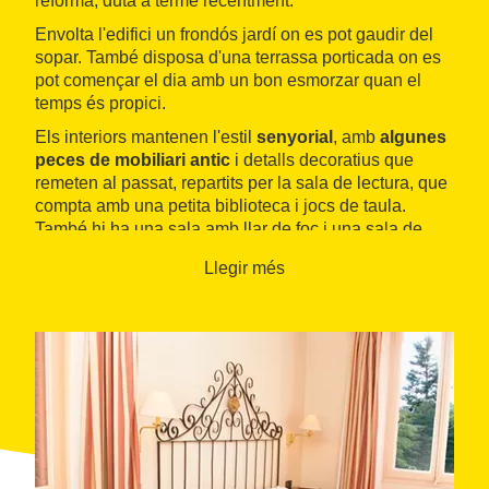
reforma, duta a terme recentment.
Envolta l'edifici un frondós jardí on es pot gaudir del
sopar. També disposa d'una terrassa porticada on es
pot començar el dia amb un bon esmorzar quan el
temps és propici.
Els interiors mantenen l'estil
senyorial
, amb
algunes
peces de mobiliari antic
i detalls decoratius que
remeten al passat, repartits per la sala de lectura, que
compta amb una petita biblioteca i jocs de taula.
També hi ha una sala amb llar de foc i una sala de
convencions.
Llegir més
Les habitacions, equipades de manera molt
confortable, adquireixen una nota de modernitat amb
la connexió wifi.
El
restaurant
és molt conegut a
La Seu d'Urgell
i
gaudeix d'un prestigi merescut. Proposa una
cuina
clàssica
en què hi destaquen especialitats com els
canelons de bacallà, els galls de l'
Alt Urgell
a l'estil de
l'àvia Quica o el gelat de figues amb xocolata calenta.