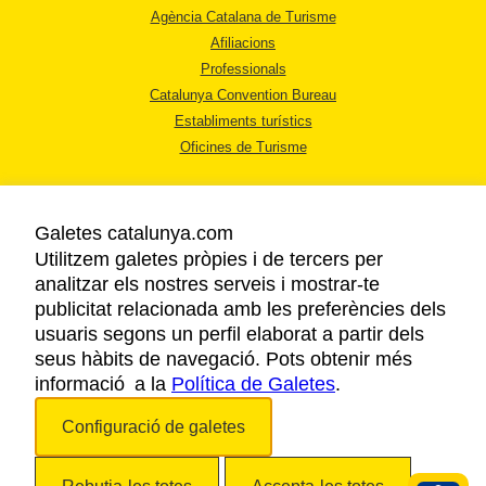
Agència Catalana de Turisme
Afiliacions
Professionals
Catalunya Convention Bureau
Establiments turístics
Oficines de Turisme
Galetes catalunya.com
Utilitzem galetes pròpies i de tercers per
analitzar els nostres serveis i mostrar-te
AVÍS LEGAL
publicitat relacionada amb les preferències dels
POLÍTICA DE PRIVACITAT
usuaris segons un perfil elaborat a partir dels
COOKIES
seus hàbits de navegació. Pots obtenir més
informació a la
Política de Galetes
ACCESSIBILITAT
.
Configuració de galetes
Copyright © 2026. Agència Catalana de Turisme. Tots els drets reservats.