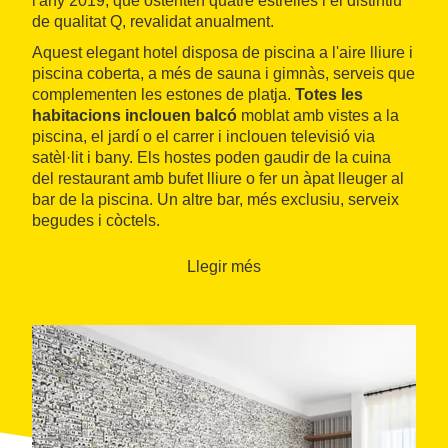
l'any 2019, que ostenten quatre estrelles i el distintiu
de qualitat Q, revalidat anualment.
Aquest elegant hotel disposa de piscina a l'aire lliure i
piscina coberta, a més de sauna i gimnàs, serveis que
complementen les estones de platja.
Totes les
habitacions inclouen balcó
moblat amb vistes a la
piscina, el jardí o el carrer i inclouen televisió via
satèl·lit i bany. Els hostes poden gaudir de la cuina
del restaurant amb bufet lliure o fer un àpat lleuger al
bar de la piscina. Un altre bar, més exclusiu, serveix
begudes i còctels.
Llegir més