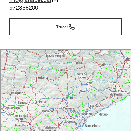
info@anabel.cat
972366200
Trucar