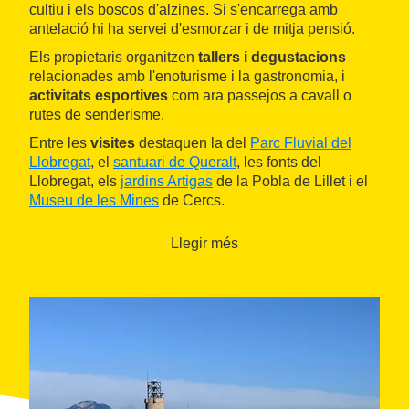
cultiu i els boscos d'alzines. Si s'encarrega amb
antelació hi ha servei d'esmorzar i de mitja pensió.
Els propietaris organitzen
tallers i degustacions
relacionades amb l'enoturisme i la gastronomia, i
activitats esportives
com ara passejos a cavall o
rutes de senderisme.
Entre les
visites
destaquen la del
Parc Fluvial del
Llobregat
, el
santuari de Queralt
, les fonts del
Llobregat, els
jardins Artigas
de la Pobla de Lillet i el
Museu de les Mines
de Cercs.
Llegir més