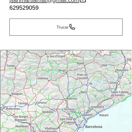
jsanmartiamat@gmail.com
629529059
Trucar