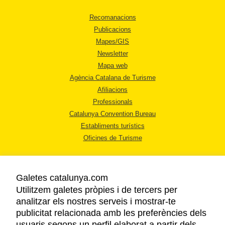
Recomanacions
Publicacions
Mapes/GIS
Newsletter
Mapa web
Agència Catalana de Turisme
Afiliacions
Professionals
Catalunya Convention Bureau
Establiments turístics
Oficines de Turisme
Galetes catalunya.com
Utilitzem galetes pròpies i de tercers per
analitzar els nostres serveis i mostrar-te
AVÍS LEGAL
publicitat relacionada amb les preferències dels
POLÍTICA DE PRIVACITAT
usuaris segons un perfil elaborat a partir dels