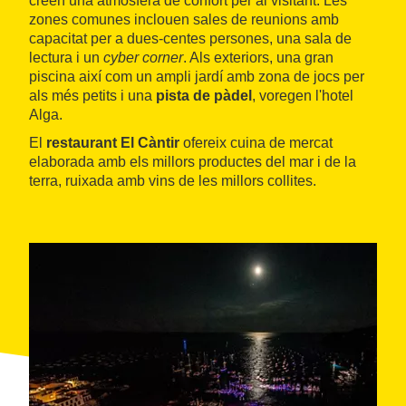
creen una atmosfera de confort per al visitant. Les
zones comunes inclouen sales de reunions amb
capacitat per a dues-centes persones, una sala de
lectura i un
cyber corner
. Als exteriors, una gran
piscina així com un ampli jardí amb zona de jocs per
als més petits i una
pista de pàdel
, voregen l'hotel
Alga.
El
restaurant El Càntir
ofereix cuina de mercat
elaborada amb els millors productes del mar i de la
terra, ruixada amb vins de les millors collites.