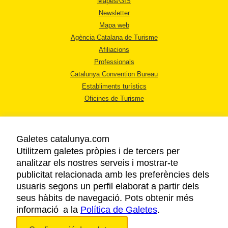
Mapes/GIS
Newsletter
Mapa web
Agència Catalana de Turisme
Afiliacions
Professionals
Catalunya Convention Bureau
Establiments turístics
Oficines de Turisme
Galetes catalunya.com
Utilitzem galetes pròpies i de tercers per
analitzar els nostres serveis i mostrar-te
AVÍS LEGAL
publicitat relacionada amb les preferències dels
POLÍTICA DE PRIVACITAT
usuaris segons un perfil elaborat a partir dels
COOKIES
seus hàbits de navegació. Pots obtenir més
informació a la
Política de Galetes
ACCESSIBILITAT
.