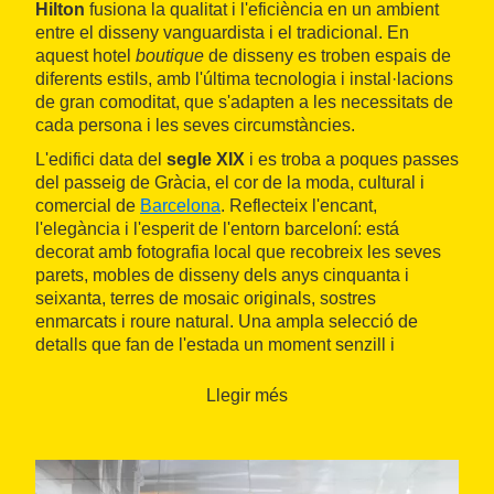
Hilton
fusiona la qualitat i l'eficiència en un ambient
entre el disseny vanguardista i el tradicional. En
aquest hotel
boutique
de disseny es troben espais de
diferents estils, amb l'última tecnologia i instal·lacions
de gran comoditat, que s'adapten a les necessitats de
cada persona i les seves circumstàncies.
L'edifici data del
segle XIX
i es troba a poques passes
del passeig de Gràcia, el cor de la moda, cultural i
comercial de
Barcelona
. Reflecteix l'encant,
l'elegància i l'esperit de l'entorn barceloní: está
decorat amb fotografia local que recobreix les seves
parets, mobles de disseny dels anys cinquanta i
seixanta, terres de mosaic originals, sostres
enmarcats i roure natural. Una ampla selecció de
detalls que fan de l'estada un moment senzill i
agradable. Ofereix excel·lents experiències
gastronòmiques, destacant el
restaurant Solomillo
,
Llegir més
una
brasserie
d'aire modern i sofisticat on serveixen
carn de raça al pes i al gust del comensal;
La
Charcutería
, on es poden tastar productes
tradicionals catalans, i el
Patio
, un oasis urbà