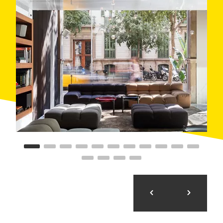
reconvertit en una terrassa amb un paisatge de
plantes autòctones de la región molt cuidat, que
juntament amb la piscina fa que sigui un racó de
tranquil·litat.
L'establiment disposa de 116 habitacions de diferents
tipus i dimensions. Els serveis de l'hotel inclouen
també
accés wifi gratuït
, garatge, sala de
fitness
amb
sauna seca finlandesa, cabina de massatges i
diverses sales de reunions
polivalents.