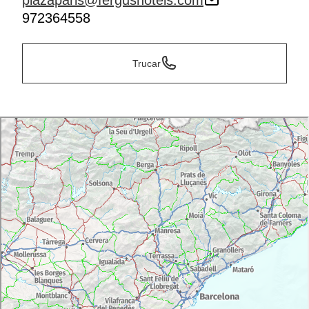
plazaparis@fergushotels.com
972364558
Trucar